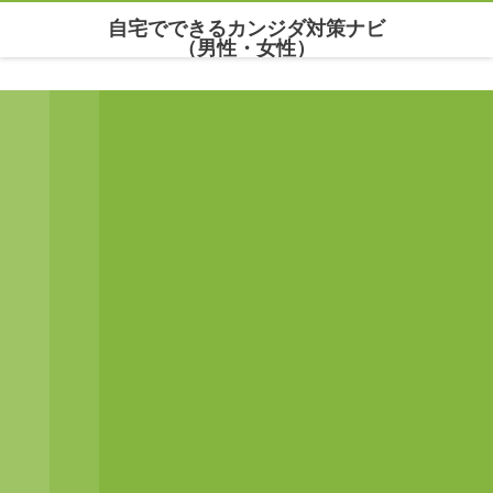
自宅でできるカンジダ対策ナビ
（男性・女性）
Warning
: Undefined array key "parallax_disable_mobile" in
/home/maria777/xn--
kowm72c.net/public_html/wp-content/themes/dp-clarity/mobile/header.php
on line
141