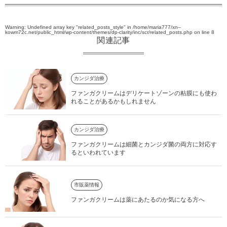
Warning
: Undefined array key "related_posts_style" in
/home/maria777/xn--
kowm72c.net/public_html/wp-content/themes/dp-clarity/inc/scr/related_posts.php
on line
8
関連記事
カンジダ治療
ファンガクリームはデリケートゾーンの粘膜にも使わ
れることがあるかもしれません
カンジダ治療
ファンガクリームは細菌とカンジダ菌の両方に対応す
るといわれています
市販薬情報
ファンガクリームは薬にあたるのか気になる方へ