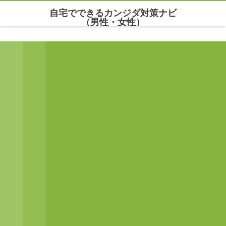
自宅でできるカンジダ対策ナビ
（男性・女性）
Warning
: Undefined array key "parallax_disable_mobile" in
/home/maria777/xn--
kowm72c.net/public_html/wp-content/themes/dp-clarity/mobile/header.php
on line
141