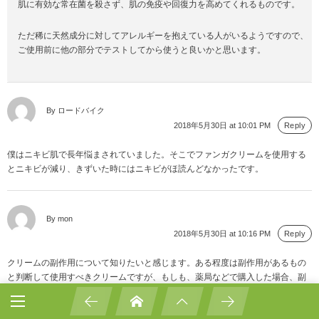
肌に有効な常在菌を殺さず、肌の免疫や回復力を高めてくれるものです。
ただ稀に天然成分に対してアレルギーを抱えている人がいるようですので、
ご使用前に他の部分でテストしてから使うと良いかと思います。
By ロードバイク
2018年5月30日 at 10:01 PM
Reply
僕はニキビ肌で長年悩まされていました。そこでファンガクリームを使用する
とニキビが減り、きずいた時にはニキビがほ読んどなかったです。
By mon
2018年5月30日 at 10:16 PM
Reply
クリームの副作用について知りたいと感じます。ある程度は副作用があるもの
と判断して使用すべきクリームですが、もしも、薬局などで購入した場合、副
作用が起こった時に対処してもらえないなど、不安感が募ります。