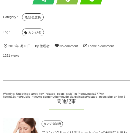
亀頭包皮炎
カンジダ
2018年5月16日
By
管理者
No comment
Leave a comment
1291 views
Warning
: Undefined array key "related_posts_style" in
/home/maria777/xn--
kowm72c.net/public_html/wp-content/themes/dp-clarity/inc/scr/related_posts.php
on line
8
関連記事
カンジダ治療
ファンガクリームはデリケートゾーンの粘膜にも使わ