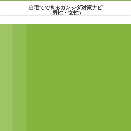
自宅でできるカンジダ対策ナビ
（男性・女性）
Warning
: Undefined array key "parallax_disable_mobile" in
/home/maria777/xn--
kowm72c.net/public_html/wp-content/themes/dp-clarity/mobile/header.php
on line
141