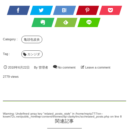
亀頭包皮炎
カンジダ
2018年6月22日
By
管理者
No comment
Leave a comment
2779 views
Warning
: Undefined array key "related_posts_style" in
/home/maria777/xn--
kowm72c.net/public_html/wp-content/themes/dp-clarity/inc/scr/related_posts.php
on line
8
関連記事