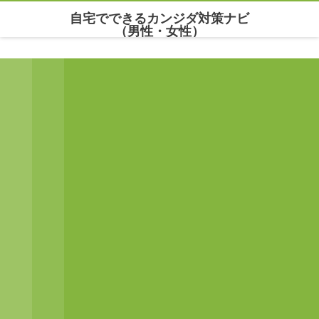
自宅でできるカンジダ対策ナビ
（男性・女性）
Warning
: Undefined array key "parallax_disable_mobile" in
/home/maria777/xn--
kowm72c.net/public_html/wp-content/themes/dp-clarity/mobile/header.php
on line
141