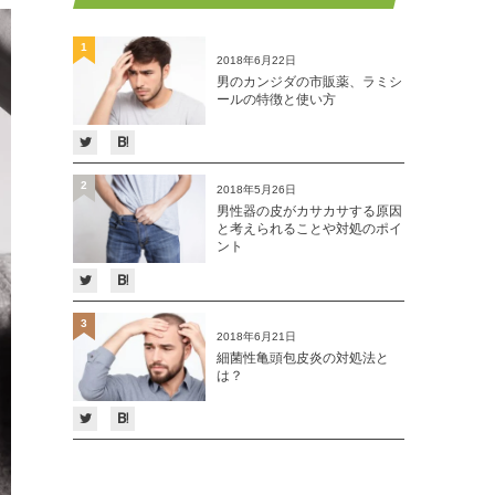
1
2018年6月22日
男のカンジダの市販薬、ラミシ
ールの特徴と使い方
2
2018年5月26日
男性器の皮がカサカサする原因
と考えられることや対処のポイ
ント
3
2018年6月21日
細菌性亀頭包皮炎の対処法と
は？