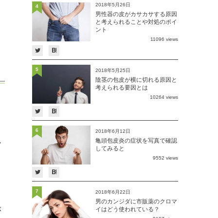
2018年5月26日
4
男性器の皮がカサカサする原因
と考えられることや対処のポイ
ント
11096 views
5
2018年5月25日
陰茎の包皮が横に切れる原因と
考えられる要因とは
10264 views
ク
6
2018年6月12日
亀
亀頭包皮炎の症状を写真で確認
してみると
9552 views
7
ド
2018年6月22日
男のカンジダに市販薬のクロマ
が
イはどう使われている？