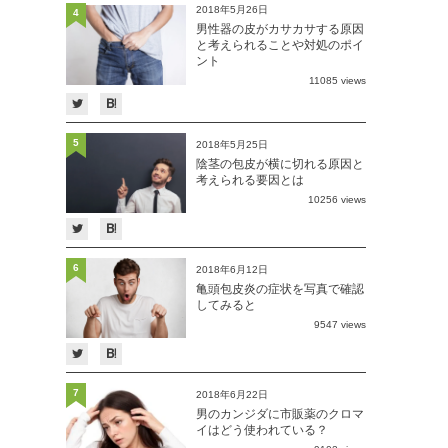
2018年5月26日
4
男性器の皮がカサカサする原因
と考えられることや対処のポイ
ント
11085 views
5
2018年5月25日
陰茎の包皮が横に切れる原因と
考えられる要因とは
10256 views
6
2018年6月12日
亀頭包皮炎の症状を写真で確認
してみると
9547 views
7
2018年6月22日
男のカンジダに市販薬のクロマ
イはどう使われている？