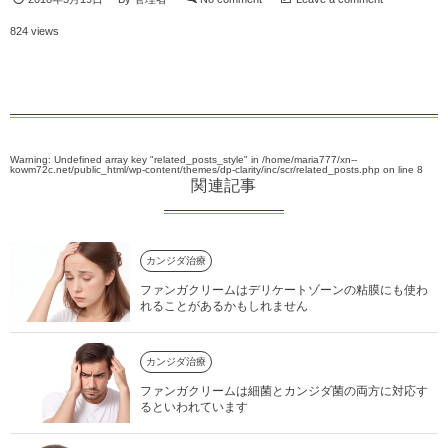
824 views
Warning
: Undefined array key "related_posts_style" in
/home/maria777/xn--
kowm72c.net/public_html/wp-content/themes/dp-clarity/inc/scr/related_posts.php
on line
8
関連記事
カンジダ治療
ファンガクリームはデリケートゾーンの粘膜にも使わ
れることがあるかもしれません
カンジダ治療
ファンガクリームは細菌とカンジダ菌の両方に対応す
るといわれています