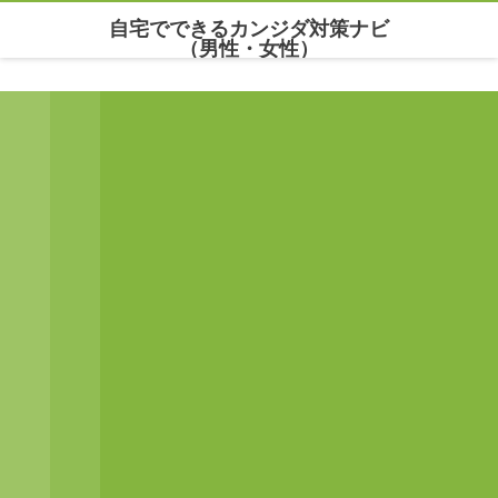
自宅でできるカンジダ対策ナビ
（男性・女性）
Warning
: Undefined array key "parallax_disable_mobile" in
/home/maria777/xn--
kowm72c.net/public_html/wp-content/themes/dp-clarity/mobile/header.php
on line
141