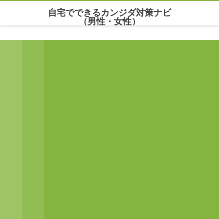
自宅でできるカンジダ対策ナビ
（男性・女性）
Warning
: Undefined array key "parallax_disable_mobile" in
/home/maria777/xn--
kowm72c.net/public_html/wp-content/themes/dp-clarity/mobile/header.php
on line
141