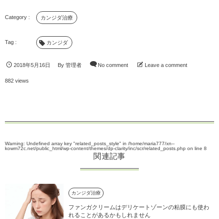
カンジダ治療
カンジダ
2018年5月16日
By
管理者
No comment
Leave a comment
882 views
Warning
: Undefined array key "related_posts_style" in
/home/maria777/xn--
kowm72c.net/public_html/wp-content/themes/dp-clarity/inc/scr/related_posts.php
on line
8
関連記事
カンジダ治療
ファンガクリームはデリケートゾーンの粘膜にも使わ
れることがあるかもしれません