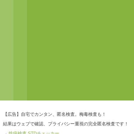
【広告】自宅でカンタン、匿名検査。梅毒検査も！
結果はウェブで確認、プライバシー重視の完全匿名検査です！
→
性病検査 STDチェッカー