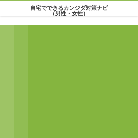
自宅でできるカンジダ対策ナビ
（男性・女性）
Warning
: Undefined array key "parallax_disable_mobile" in
/home/maria777/xn--
kowm72c.net/public_html/wp-content/themes/dp-clarity/mobile/header.php
on line
141