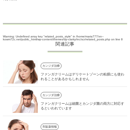
Warning
: Undefined array key "related_posts_style" in
/home/maria777/xn--
kowm72c.net/public_html/wp-content/themes/dp-clarity/inc/scr/related_posts.php
on line
8
関連記事
カンジダ治療
ファンガクリームはデリケートゾーンの粘膜にも使わ
れることがあるかもしれません
カンジダ治療
ファンガクリームは細菌とカンジダ菌の両方に対応す
るといわれています
市販薬情報