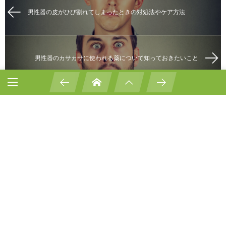
男性器の皮がひび割れてしまったときの対処法やケア方法
男性器のカサカサに使われる薬について知っておきたいこと
質問する
Comment
*
Name
*
E-mail
*
(公開されません)