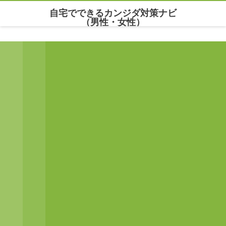
自宅でできるカンジダ対策ナビ
（男性・女性）
Warning
: Undefined array key "parallax_disable_mobile" in
/home/maria777/xn--
kowm72c.net/public_html/wp-content/themes/dp-clarity/mobile/header.php
on line
141