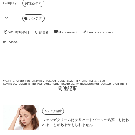
男性器ケア
カンジダ
2018年6月5日
By
管理者
No comment
Leave a comment
843 views
Warning
: Undefined array key "related_posts_style" in
/home/maria777/xn--
kowm72c.net/public_html/wp-content/themes/dp-clarity/inc/scr/related_posts.php
on line
8
関連記事
カンジダ治療
ファンガクリームはデリケートゾーンの粘膜にも使わ
れることがあるかもしれません