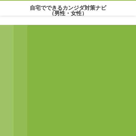
自宅でできるカンジダ対策ナビ
（男性・女性）
Warning
: Undefined array key "parallax_disable_mobile" in
/home/maria777/xn--
kowm72c.net/public_html/wp-content/themes/dp-clarity/mobile/header.php
on line
141