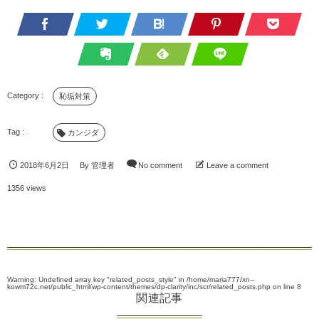
恥垢対策
カンジダ
2018年6月2日
By
管理者
No comment
Leave a comment
1356 views
Warning
: Undefined array key "related_posts_style" in
/home/maria777/xn--
kowm72c.net/public_html/wp-content/themes/dp-clarity/inc/scr/related_posts.php
on line
8
関連記事