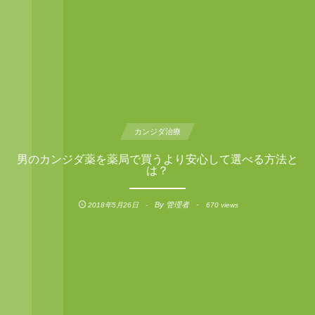
カンジダ治療
男のカンジダ薬を薬局で買うより安心して選べる方法と
は？
By
管理者
2018年5月26日
670 views