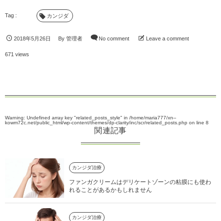
カンジダ
2018年5月26日
By
管理者
No comment
Leave a comment
671 views
Warning
: Undefined array key "related_posts_style" in
/home/maria777/xn--
kowm72c.net/public_html/wp-content/themes/dp-clarity/inc/scr/related_posts.php
on line
8
関連記事
カンジダ治療
ファンガクリームはデリケートゾーンの粘膜にも使わ
れることがあるかもしれません
カンジダ治療