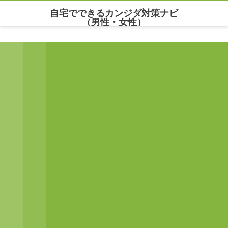
自宅でできるカンジダ対策ナビ
（男性・女性）
Warning
: Undefined array key "parallax_disable_mobile" in
/home/maria777/xn--
kowm72c.net/public_html/wp-content/themes/dp-clarity/mobile/header.php
on line
141